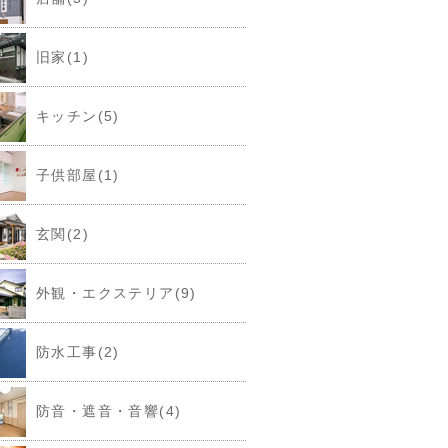
旧家(1)
キッチン(5)
子供部屋(1)
玄関(2)
外観・エクステリア(9)
防水工事(2)
防音・遮音・音響(4)