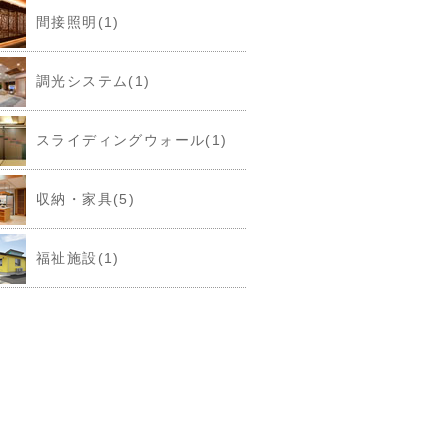
間接照明(1)
調光システム(1)
スライディングウォール(1)
収納・家具(5)
福祉施設(1)