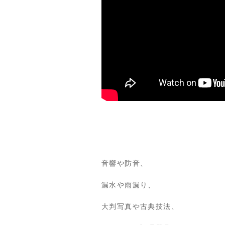
音響や防音、
漏水や雨漏り、
大判写真や古典技法、