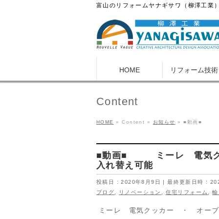
富山のリフォームヤナギサワ（柳澤工業
HOME
リフォーム技術
Content
HOME
»
Content
»
お知らせ
»
■動画■ 
■動画■ ミーレ 電気ク
入れ替え可能
投稿日 : 2020年8月9日
最終更新日時 : 20
ブログ
,
リノベーション
,
住宅リフォーム
,
輸
ミーレ 電気クッカー ・ オ