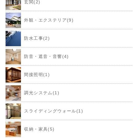
玄関(2)
外観・エクステリア(9)
防水工事(2)
防音・遮音・音響(4)
間接照明(1)
調光システム(1)
スライディングウォール(1)
収納・家具(5)