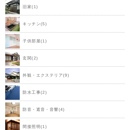
旧家(1)
キッチン(5)
子供部屋(1)
玄関(2)
外観・エクステリア(9)
防水工事(2)
防音・遮音・音響(4)
間接照明(1)