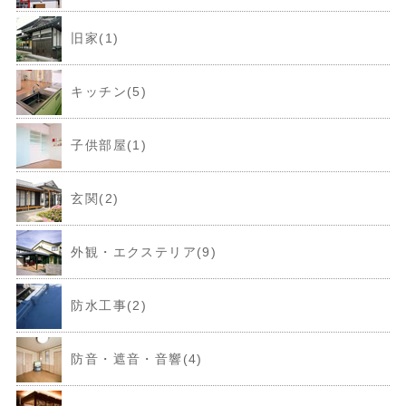
旧家(1)
キッチン(5)
子供部屋(1)
玄関(2)
外観・エクステリア(9)
防水工事(2)
防音・遮音・音響(4)