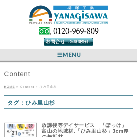
MENU
Content
HOME
»
Content
»
ひみ里山杉
タグ : ひみ里山杉
放課後等デイサービス 「ぽっけ」
富山の地域材,「ひみ里山杉」3cm厚
の無垢材