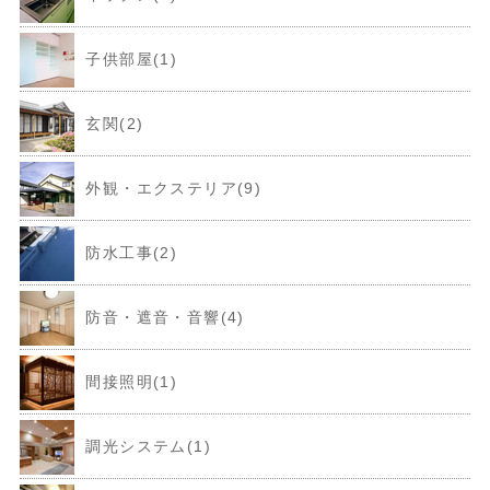
子供部屋(1)
玄関(2)
外観・エクステリア(9)
防水工事(2)
防音・遮音・音響(4)
間接照明(1)
調光システム(1)