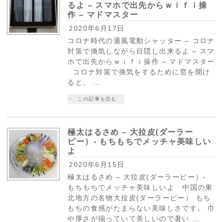
るよ – スマホで出先からｗｉｆｉ操
作 – マドマスター
2020年6月17日
コロナ時代の通風電動シャッター – コロナ
対策で換気しながら目隠し出来るよ – スマ
ホで出先からｗｉｆｉ操作 – マドマスター
コロナ対策で換気をするために窓を開け
ると、 …
この記事を読む
極太はるさめ – 大拉皮(ダーラー
ピー）- もちもちでメッチャ美味しい
よ
2020年6月15日
極太はるさめ – 大拉皮(ダーラーピー）-
もちもちでメッチャ美味しいよ 中国の東
北地方の名物大拉皮(ダーラーピー） もち
もちの食感がたまらない美味しさです。 巾
や厚さが揃っていて美しいので暑い …