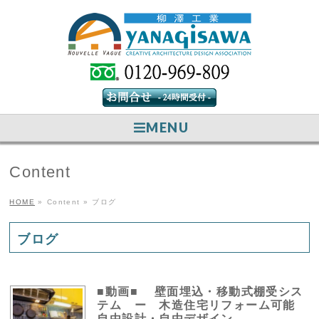
MENU
Content
HOME
»
Content
»
ブログ
ブログ
■動画■ 壁面埋込・移動式棚受シス
テム ー 木造住宅リフォーム可能
自由設計・自由デザイン